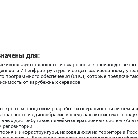
начены для:
ые используют планшеты и смартфоны в производственно-т
нности ИТ-инфраструктуры и её централизованному упра
го программного обеспечения (СПО), которые предпочитаю
исимость от зарубежных сервисов.
 с открытым процессом разработки операционной системы 
езопасность и единообразие в пределах экосистемы продук
льных дистрибутивов линейки операционных систем «Альт»
м репозитории,
тория и инфраструктуры, находящихся на территории Росс
нной системы благодаря полностью контролируемой сборке