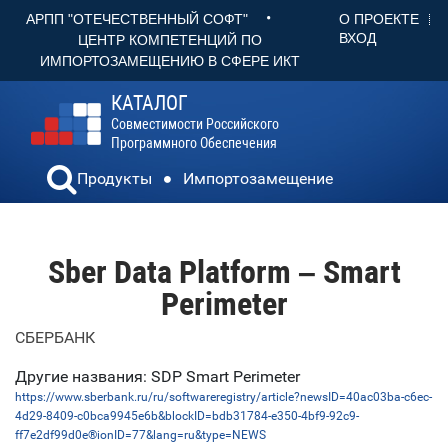
•
О ПРОЕКТЕ
АРПП "ОТЕЧЕСТВЕННЫЙ СОФТ"
ВХОД
ЦЕНТР КОМПЕТЕНЦИЙ ПО
ИМПОРТОЗАМЕЩЕНИЮ В СФЕРЕ ИКТ
КАТАЛОГ
Совместимости Российского
Программного Обеспечения
Продукты
Импортозамещение
Sber Data Platform – Smart
Perimeter
СБЕРБАНК
Другие названия: SDP Smart Perimeter
https://www.sberbank.ru/ru/softwareregistry/article?newsID=40ac03ba-c6ec-
4d29-8409-c0bca9945e6b&blockID=bdb31784-e350-4bf9-92c9-
ff7e2df99d0e®ionID=77&lang=ru&type=NEWS