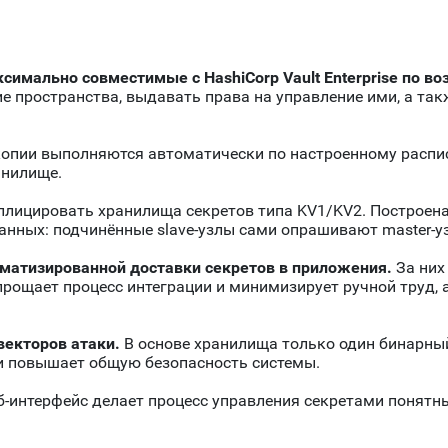
симально совместимые с HashiCorp Vault Enterprise по 
е пространства, выдавать права на управление ими, а та
опии выполняются автоматически по настроенному распис
анилище.
ицировать хранилища секретов типа KV1/KV2. Построена н
анных: подчинённые slave-узлы сами опрашивают master-уз
матизированной доставки секретов в приложения.
За них 
рощает процесс интеграции и минимизирует ручной труд, 
екторов атаки.
В основе хранилища только один бинарны
 и повышает общую безопасность системы.
-интерфейс делает процесс управления секретами понятн