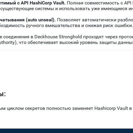
тимый с API HashiCorp Vault.
Полная совместимость с API H
 в существующие системы и использовать уже имеющиеся и
атывания (auto unseal).
Позволяет автоматически разбло
обходимость ручного вмешательства и снижая риск ошибки.
е соединения в Deckhouse Stronghold проходят через прот
Authority), что обеспечивает высокий уровень защиты данны
ы:
м циклом секретов полностью заменяет Hashicorp Vault в 