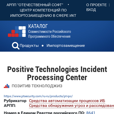
•
О ПРОЕКТЕ
АРПП "ОТЕЧЕСТВЕННЫЙ СОФТ"
ВХОД
ЦЕНТР КОМПЕТЕНЦИЙ ПО
ИМПОРТОЗАМЕЩЕНИЮ В СФЕРЕ ИКТ
КАТАЛОГ
Совместимости Российского
Программного Обеспечения
Продукты
Импортозамещение
Positive Technologies Incident
Processing Center
ПОЗИТИВ ТЕКНОЛОДЖИЗ
https://www.ptsecurity.com/ru-ru/products/pt-ipc/
Рубрикатор
Средства автоматизации процессов ИБ
АРПП:
Средства обнаружения угроз и расследова
Номер в Едином Реестре российского ПО:
8641