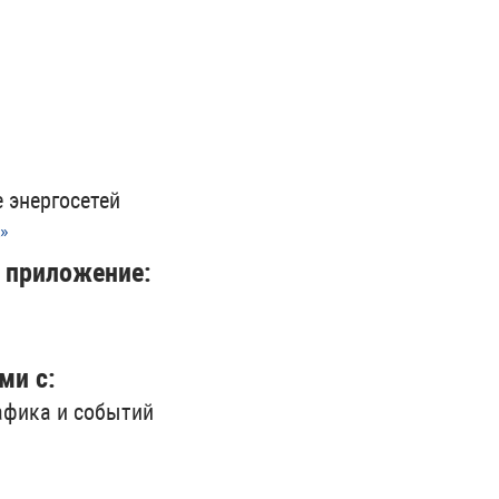
 энергосетей
»
е приложение:
ми с:
афика и событий