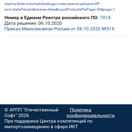
rezerva/bloki-avtomaticheskogo-vvoda-rezerva-optisave-h#?
sort=statsPercent&reverse=false&countProductsPerPage=50&page=1
Номер в Едином Реестре российского ПО:
7014
Дата решения: 06.10.2020
Приказ Минкомсвязи России от 06.10.2020 №515
© АРПП "Отечественный
Политика
Софт" 2026
конфиденциальности
При поддержке Центра компетенций по
импортозамещению в сфере ИКТ