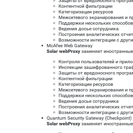
Защиты от вредоносного програ
Контентной фильтрации
Категоризации ресурсов
Межсетевого экранирования и 
Поддержки нескольких способов
Ведения досье сотрудника
Построения аналитических отче
Возможности интеграции с друг
McAfee Web Gateway
Solar
w
ebProxy
заменяет иностранные
Контроля пользователей и прил
Инспекции зашифрованного тра
Защиты от вредоносного програ
Контентной фильтрации
Категоризации ресурсов
Межсетевого экранирования и 
Поддержки нескольких способов
Ведения досье сотрудника
Построения аналитических отче
Возможности интеграции с друг
Quantum Security Gateway (Checkpoint)
Solar
w
ebProxy
заменяет иностранные 