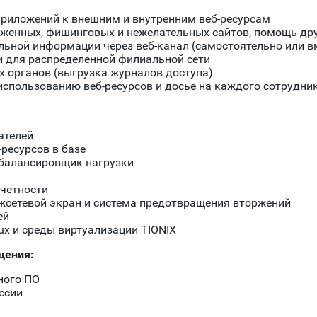
приложений к внешним и внутренним веб-ресурсам
аженных, фишинговых и нежелательных сайтов, помощь др
ьной информации через веб-канал (самостоятельно или вм
и для распределенной филиальной сети
 органов (выгрузка журналов доступа)
использованию веб-ресурсов и досье на каждого сотрудни
ателей
-ресурсов в базе
 балансировщик нагрузки
тчетности
жсетевой экран и система предотвращения вторжений
ей
ux и среды виртуализации TIONIX
щения:
ного ПО
ссии