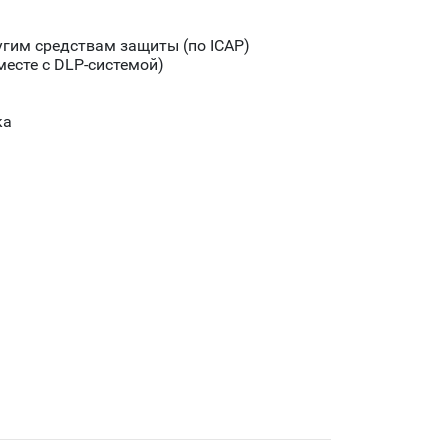
угим средствам защиты (по ICAP)
есте с DLP-системой)
ка