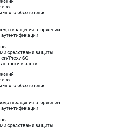
ожений
фика
ммного обеспечения
предотвращения вторжений
 аутентификации
тов
ими средствами защиты
ition/Proxy SG
аналоги в части:
ожений
фика
ммного обеспечения
предотвращения вторжений
 аутентификации
тов
ими средствами защиты