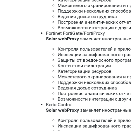
Межсетевого экранирования и 
Поддержки нескольких способов
Ведения досье сотрудника
Построения аналитических отче
Возможности интеграции с друг
Fortinet FortiGate/FortiProxy
Solar
w
ebProxy
заменяет иностранные 
Контроля пользователей и прил
Инспекции зашифрованного тра
Защиты от вредоносного програ
Контентной фильтрации
Категоризации ресурсов
Межсетевого экранирования и 
Поддержки нескольких способов
Ведения досье сотрудника
Построения аналитических отче
Возможности интеграции с друг
Kerio Control
Solar
w
ebProxy
заменяет иностранные 
Контроля пользователей и прил
Инспекции зашифрованного тра