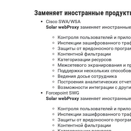
Заменяет иностранные продукт
Cisco SWA/WSA
Solar
w
ebProxy
заменяет иностранные 
Контроля пользователей и прил
Инспекции зашифрованного тра
Защиты от вредоносного програ
Контентной фильтрации
Категоризации ресурсов
Межсетевого экранирования и 
Поддержки нескольких способов
Ведения досье сотрудника
Построения аналитических отче
Возможности интеграции с друг
Forcepoint SWG
Solar
w
ebProxy
заменяет иностранные 
Контроля пользователей и прил
Инспекции зашифрованного тра
Защиты от вредоносного програ
Контентной фильтрации
Категоризации ресурсов