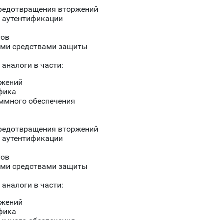
предотвращения вторжений
 аутентификации
тов
ими средствами защиты
аналоги в части:
ожений
фика
ммного обеспечения
предотвращения вторжений
 аутентификации
тов
ими средствами защиты
аналоги в части:
ожений
фика