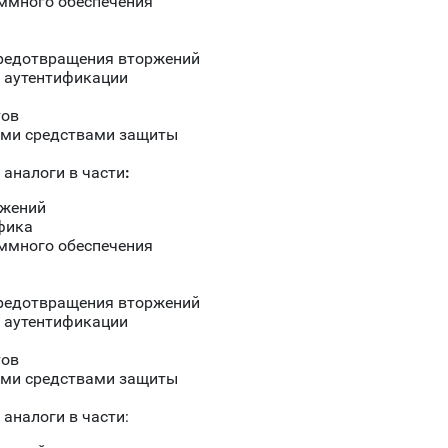
ммного обеспечения
предотвращения вторжений
 аутентификации
тов
ими средствами защиты
 аналоги в части
:
ожений
фика
ммного обеспечения
предотвращения вторжений
 аутентификации
тов
ими средствами защиты
аналоги в части: