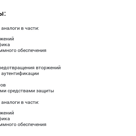
ы:
аналоги в части:
ожений
фика
ммного обеспечения
предотвращения вторжений
 аутентификации
тов
ими средствами защиты
аналоги в части:
ожений
фика
ммного обеспечения