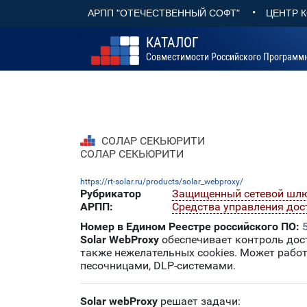
•
АРПП "ОТЕЧЕСТВЕННЫЙ СОФТ"
ЦЕНТР 
КАТАЛОГ
Совместимости Российского Программ
СОЛАР СЕКЬЮРИТИ
СОЛАР СЕКЬЮРИТИ
https://rt-solar.ru/products/solar_webproxy/
Рубрикатор
Защищенный сетевой шл
АРПП:
Средства управления до
Номер в Едином Реестре российского ПО:
Solar WebProxy
обеспечивает контроль дост
также нежелательных cookies. Может рабо
песочницами, DLP-системами.
Solar webProxy
решает задачи: