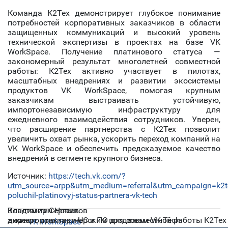
Команда К2Тех демонстрирует глубокое понимание
потребностей корпоративных заказчиков в области
защищенных коммуникаций и высокий уровень
технической экспертизы в проектах на базе VK
WorkSpace. Получение платинового статуса —
закономерный результат многолетней совместной
работы: К2Тех активно участвует в пилотах,
масштабных внедрениях и развитии экосистемы
продуктов VK WorkSpace, помогая крупным
заказчикам выстраивать устойчивую,
импортонезависимую инфраструктуру для
ежедневного взаимодействия сотрудников. Уверен,
что расширение партнерства с К2Тех позволит
увеличить охват рынка, ускорить переход компаний на
VK WorkSpace и обеспечить предсказуемое качество
внедрений в сегменте крупного бизнеса.
Источник:
https://tech.vk.com/?
utm_source=arpp&utm_medium=referral&utm_campaign=k2t
poluchil-platinovyj-status-partnera-vk-tech
Владимир Сергеев
Константин Новиков
эксперт практики UC и ПО для совместной работы К2Тех
директор по партнерским продажам VK Tech
VK WorkSpace