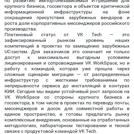
по развитию импортонезависимых ИТ-решений для
крупного бизнеса, госсектора и объектов критической
информационной инфраструктуры на фоне
сокращения присутствия зарубежных вендоров и
роста доли корпоративных мессенджеров российского
производства.
Платиновый статус от VK Tech — это
зафиксированный рынком уровень наших
компетенций в проектах по замещению зарубежных
UC-систем. Для заказчиков это означает не только
доступ к максимально выгодным условиям
лицензирования и сопровождения VK WorkSpace, но и
работу с командой, которая уже прошла через
сложные сценарии миграции — от распределенных
инфраструктур с жесткими требованиями по
непрерывности сервиса до инсталляций в контурах
КИИ. Сегодня мы видим устойчивый рост запросов на
VK WorkSpace со стороны крупного бизнеса и
госсектора, в том числе в проектах по переводу почты,
мессенджеров и досок для совместной работы в
единое пространство, и готовы предлагать рынку
комплексные внедрения, основанные на отработанных
методологиях, лабораторном тестировании и тесной
связке с продуктовой командой VK Tech.