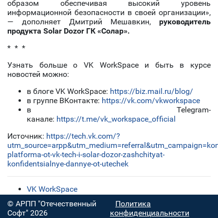
образом обеспечивая высокий уровень
информационной безопасности в своей организации»,
— дополняет Дмитрий Мешавкин,
руководитель
продукта Solar Dozor ГК «Солар».
* * *
Узнать больше о VK WorkSpace и быть в курсе
новостей можно:
в блоге VK WorkSpace:
https://biz.mail.ru/blog/
в группе ВКонтакте:
https://vk.com/vkworkspace
в Telegram-
канале:
https://t.me/vk_workspace_official
Источник:
https://tech.vk.com/?
utm_source=arpp&utm_medium=referral&utm_campaign=ko
platforma-ot-vk-tech-i-solar-dozor-zashchityat-
konfidentsialnye-dannye-ot-utechek
VK WorkSpace
© АРПП "Отечественный
Политика
Софт" 2026
конфиденциальности