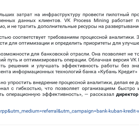
льших затрат на инфраструктуру провести пилотный про
ченных данных клиентов. VK Process Mining работает п
имо, и не тратить дополнительные ресурсы на развертывани
тью соответствует требованиям процессной аналитики. 
асти для оптимизации и определить приоритеты для улучш
озможности для банковской отрасли. Она позволяет не то
кий путь и оптимизировать операции. Облачная версия VK P
ять решения и улучшать эффективность работы без зна
ента информационных технологий банка «Кубань Кредит»
но упростить внедрение процессной аналитики, делая ее д
нал с гибкостью, что позволяет организациям быстро 
ить операционную эффективность», — рассказал
директор
arpp&utm_medium=referral&utm_campaign=bank-kuban-kredit-vne