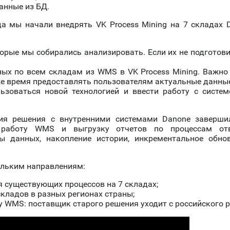
анные из БД.
да мы начали внедрять VK Process Mining на 7 складах 
орые мы собирались анализировать. Если их не подготови
ых по всем складам из WMS в VK Process Mining. Важно 
 же время предоставлять пользователям актуальные данны
ьзоваться новой технологией и ввести работу с систе
ция решения с внутренними системами Danone заверши
а работу WMS и выгрузку отчетов по процессам отв
ы данных, накопление истории, инкрементальное обно
ольким направлениям:
существующих процессов на 7 складах;
кладов в разных регионах страны;
 WMS: поставщик старого решения уходит с российского 