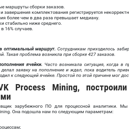
ые маршруты сборки заказов.
 и завершения комплектования регистрируется некорректн
ия более чем в два раза превышает медиану.
и стабильно ниже среднего.
в 16% случаев.
ка оптимальный маршрут.
Сотрудникам приходилось забир
ой. Такая проблема возникла при сборке 427 заказов.
ополнения ячейки.
Часто возникала ситуация, когда в п
н делал заявку на пополнение и ждал, пока водитель при
одил к следующей ячейке. Простой по этой причине мог дос
VK Process Mining, построил
ими
авщик зарубежного ПО для процессной аналитики. Мы 
ining. Она подошла нам по следующим параметрам:
роцессам;