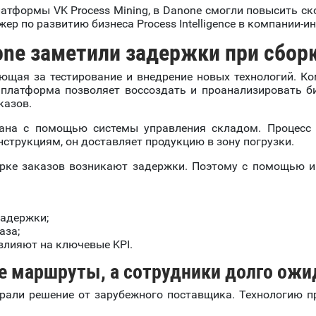
тформы VK Process Mining, в Danone смогли повысить ско
ер по развитию бизнеса Process Intelligence в компании-и
one заметили задержки при сбор
ающая за тестирование и внедрение новых технологий. К
платформа позволяет воссоздать и проанализировать би
казов.
ана с помощью системы управления складом. Процесс у
струкциям, он доставляет продукцию в зону погрузки.
борке заказов возникают задержки. Поэтому с помощью 
задержки;
аза;
влияют на ключевые KPI.
 маршруты, а сотрудники долго ож
рали решение от зарубежного поставщика. Технологию п