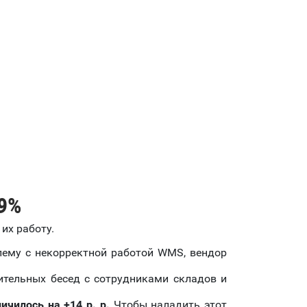
19%
 их работу.
ему с некорректной работой WMS, вендор
тельных бесед с сотрудниками складов и
чилось на +14 p. p.
Чтобы наладить этот