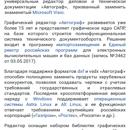
универсальный редактор деловой и технической
документации «Автограф», призванный заменить
знаменитый
Microsoft Visio
.
Графический редактор «
Автограф
» развивается уже
более 15 лет и представляет графическое ядро САПР,
на базе которого строится полнофункциональная
система технического документооборота. Решение
входит в программу
импортозамещения
и
Единый
реестр российских программ
для электронных
вычислительных машин и баз данных (запись №3462
от 03.05.2017).
Благодаря поддержке форматов
dxf
и vsdx «Автограф»
способен полноценно заменить продукты зарубежных
конкурентов, позволяя создавать чертежи с учетом
требований государственных и отраслевых
стандартов. Последняя кроссплатформенная версия
наряду с
Windows
поддерживает
операционные
системы
Astra Linux
и
Alt Linux
, а ее функционал
отвечает требованиям крупнейших российских
корпораций («
Газпром
», «
Ростех
», «Россети» и др.).
Редактор оснащен набором библиотек графических