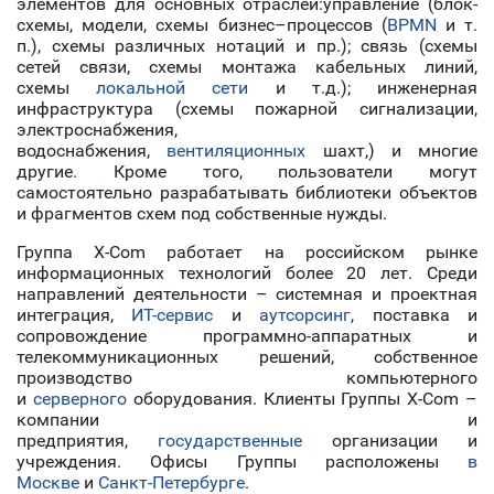
элементов для основных отраслей:управление (блок-
схемы, модели, схемы бизнес–процессов (
BPMN
и т.
п.), схемы различных нотаций и пр.); связь (схемы
сетей связи, схемы монтажа кабельных линий,
схемы
локальной сети
и т.д.); инженерная
инфраструктура (схемы пожарной сигнализации,
электроснабжения,
водоснабжения,
вентиляционных
шахт,) и многие
другие. Кроме того, пользователи могут
самостоятельно разрабатывать библиотеки объектов
и фрагментов схем под собственные нужды.
Группа X-Com работает на российском рынке
информационных технологий более 20 лет. Среди
направлений деятельности – системная и проектная
интеграция,
ИТ-сервис
и
аутсорсинг
, поставка и
сопровождение программно-аппаратных и
телекоммуникационных решений, собственное
производство компьютерного
и
серверного
оборудования. Клиенты Группы X-Com –
компании и
предприятия,
государственные
организации и
учреждения. Офисы Группы расположены
в
Москве
и
Санкт-Петербурге
.