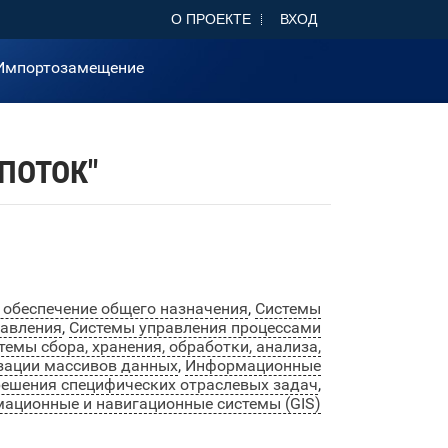
О ПРОЕКТЕ
ВХОД
Импортозамещение
ПОТОК"
обеспечение общего назначения
,
Системы
равления
,
Системы управления процессами
темы сбора, хранения, обработки, анализа,
зации массивов данных
,
Информационные
решения специфических отраслевых задач
,
ационные и навигационные системы (GIS)