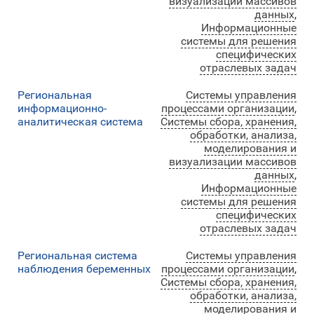
визуализации массивов
данных
,
Информационные
системы для решения
специфических
отраслевых задач
Региональная
Системы управления
информационно-
процессами организации
,
аналитическая система
Системы сбора, хранения,
обработки, анализа,
моделирования и
визуализации массивов
данных
,
Информационные
системы для решения
специфических
отраслевых задач
Региональная система
Системы управления
наблюдения беременных
процессами организации
,
Системы сбора, хранения,
обработки, анализа,
моделирования и