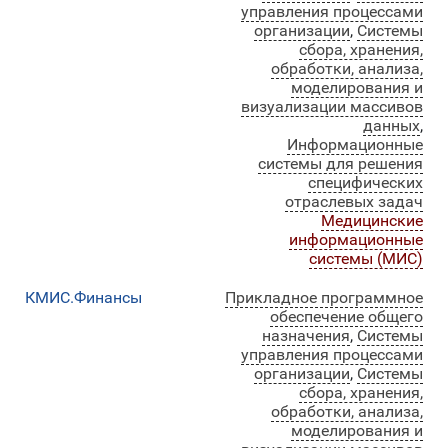
управления процессами
организации
,
Системы
сбора, хранения,
обработки, анализа,
моделирования и
визуализации массивов
данных
,
Информационные
системы для решения
специфических
отраслевых задач
Медицинские
информационные
системы (МИС)
КМИС.Финансы
Прикладное программное
обеспечение общего
назначения
,
Системы
управления процессами
организации
,
Системы
сбора, хранения,
обработки, анализа,
моделирования и