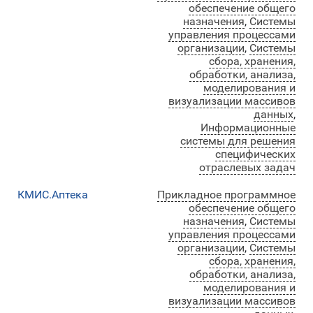
обеспечение общего
назначения
,
Системы
управления процессами
организации
,
Системы
сбора, хранения,
обработки, анализа,
моделирования и
визуализации массивов
данных
,
Информационные
системы для решения
специфических
отраслевых задач
КМИС.Аптека
Прикладное программное
обеспечение общего
назначения
,
Системы
управления процессами
организации
,
Системы
сбора, хранения,
обработки, анализа,
моделирования и
визуализации массивов