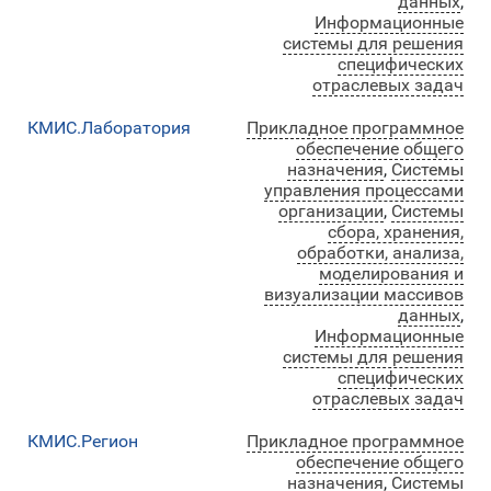
данных
,
Информационные
системы для решения
специфических
отраслевых задач
КМИС.Лаборатория
Прикладное программное
обеспечение общего
назначения
,
Системы
управления процессами
организации
,
Системы
сбора, хранения,
обработки, анализа,
моделирования и
визуализации массивов
данных
,
Информационные
системы для решения
специфических
отраслевых задач
КМИС.Регион
Прикладное программное
обеспечение общего
назначения
,
Системы